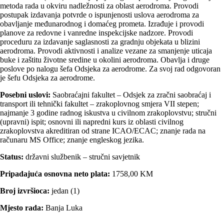
metoda rada u okviru nadležnosti za oblast aerodroma. Provodi
postupak izdavanja potvrde o ispunjenosti uslova aerodroma za
obavlјanje međunarodnog i domaćeg prometa. Izrađuje i provodi
planove za redovne i vanredne inspekcijske nadzore. Provodi
proceduru za izdavanje saglasnosti za gradnju objekata u blizini
aerodroma. Provodi aktivnosti i analize vezane za smanjenje uticaja
buke i zaštitu životne sredine u okolini aerodroma. Obavlјa i druge
poslove po nalogu šefa Odsjeka za aerodrome. Za svoj rad odgovoran
je šefu Odsjeka za aerodrome.
Posebni uslovi:
Saobraćajni fakultet – Odsjek za zračni saobraćaj i
transport ili tehnički fakultet – zrakoplovnog smjera VII stepen;
najmanje 3 godine radnog iskustva u civilnom zrakoplovstvu; stručni
(upravni) ispit; osnovni ili napredni kurs iz oblasti civilnog
zrakoplovstva akreditiran od strane ICAO/ECAC; znanje rada na
računaru MS Office; znanje engleskog jezika.
Status:
državni službenik – stručni savjetnik
Pripadajuća osnovna neto plata:
1758,00 KM
Broj izvršioca:
jedan (1)
Mjesto rada:
Banja Luka