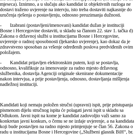
mjeseca). Iznimno, a u slučaju ako kandidat iz objektivnih razloga ne
dostavi traženo uvjerenje na intervju, isto treba dostaviti najkasnije do
uručenja rješenja o postavlјenju, odnosno preuzimanja dužnosti.
- Izabrani (postavljeni/imenovani) kandidat dužan je instituciji
Bosne i Hercegovine dostaviti, u skladu sa članom 22. stav 1. tačka d)
Zakona o državnoj službi u institucijama Bosne i Hercegovine,
uvjerenje o radnoj sposobnosti (ljekarsko uvjerenje), kao dokaz da je
zdravstveno sposoban za vršenje određenih poslova predviđenih ovim
položajem.
- Kandidat prijavljen elektronskim putem, koji se postavlja,
odnosno, kvalifikuje za imenovanje za radno mjesto državnog
službenika, dostavlja Agenciji originale skenirane dokumentacije
nakon intervjua, a prije postavljenja, odnosno, dostavljanja mišljenja
nadležnoj instituciji.
Kandidati koji nemaju položen stručni (upravni) ispit, prije pristupanja
pismenom dijelu stručnog ispita će polagati javni ispit u skladu sa
Odlukom. Javni ispit na kome je kandidat zadovoljio važi samo za
konkretan javni konkurs, o čemu se ne izdaje uvjerenje, a na kandidata
koji bude postavljen na radno mjesto primjenjuje se član 56. Zakona o
radu u institucijama Bosne i Hercegovine („Službeni glasnik BiH“, br.