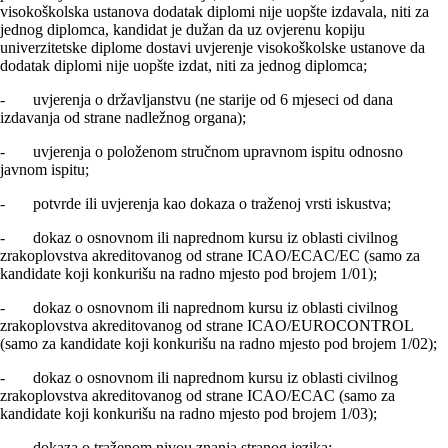
visokoškolska ustanova dodatak diplomi nije uopšte izdavala, niti za
jednog diplomca, kandidat je dužan da uz ovjerenu kopiju
univerzitetske diplome dostavi uvjerenje visokoškolske ustanove da
dodatak diplomi nije uopšte izdat, niti za jednog diplomca;
- uvjerenja o državlјanstvu (ne starije od 6 mjeseci od dana
izdavanja od strane nadležnog organa);
- uvjerenja o položenom stručnom upravnom ispitu odnosno
javnom ispitu;
- potvrde ili uvjerenja kao dokaza o traženoj vrsti iskustva;
- dokaz o osnovnom ili naprednom kursu iz oblasti civilnog
zrakoplovstva akreditovanog od strane ICAO/ECAC/EC (samo za
kandidate koji konkurišu na radno mjesto pod brojem 1/01);
- dokaz o osnovnom ili naprednom kursu iz oblasti civilnog
zrakoplovstva akreditovanog od strane ICAO/EUROCONTROL
(samo za kandidate koji konkurišu na radno mjesto pod brojem 1/02);
- dokaz o osnovnom ili naprednom kursu iz oblasti civilnog
zrakoplovstva akreditovanog od strane ICAO/ECAC (samo za
kandidate koji konkurišu na radno mjesto pod brojem 1/03);
- dokaza o traženom nivou znanja stranog jezika;