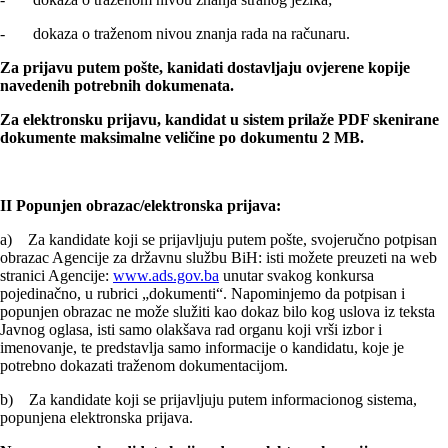
- dokaza o traženom nivou znanja rada na računaru.
Za prijavu putem pošte, kanidati dostavljaju ovjerene kopije
navedenih potrebnih dokumenata.
Za elektronsku prijavu, kandidat u sistem prilaže PDF skenirane
dokumente maksimalne veličine po dokumentu 2 MB.
II Popunjen obrazac/elektronska prijava:
a) Za kandidate koji se prijavljuju putem pošte, svojeručno potpisan
obrazac Agencije za državnu službu BiH: isti možete preuzeti na web
stranici Agencije:
www.ads.gov.ba
unutar svakog konkursa
pojedinačno, u rubrici „dokumenti“. Napominjemo da potpisan i
popunjen obrazac ne može služiti kao dokaz bilo kog uslova iz teksta
Javnog oglasa, isti samo olakšava rad organu koji vrši izbor i
imenovanje, te predstavlja samo informacije o kandidatu, koje je
potrebno dokazati traženom dokumentacijom.
b) Za kandidate koji se prijavljuju putem informacionog sistema,
popunjena elektronska prijava.