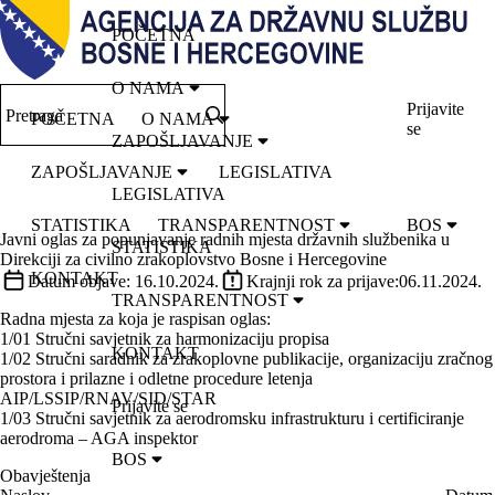
POČETNA
O NAMA
Prijavite
Pretraga
POČETNA
O NAMA
se
ZAPOŠLJAVANJE
ZAPOŠLJAVANJE
LEGISLATIVA
LEGISLATIVA
STATISTIKA
TRANSPARENTNOST
BOS
Javni oglas za popunjavanje radnih mjesta državnih službenika u
STATISTIKA
Direkciji za civilno zrakoplovstvo Bosne i Hercegovine
KONTAKT
Datum objave:
16.10.2024.
Krajnji rok za prijave:
06.11.2024.
TRANSPARENTNOST
Radna mjesta za koja je raspisan oglas:
1/01 Stručni savjetnik za harmonizaciju propisa
KONTAKT
1/02 Stručni saradnik za zrakoplovne publikacije, organizaciju zračnog
prostora i prilazne i odletne procedure letenja
AIP/LSSIP/RNAV/SID/STAR
Prijavite se
1/03 Stručni savjetnik za aerodromsku infrastrukturu i certificiranje
aerodroma – AGA inspektor
BOS
Obavještenja