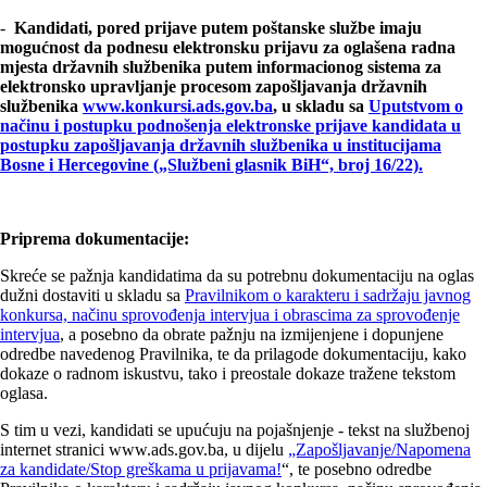
-
Kandidati, pored prijave putem poštanske službe imaju
mogućnost da podnesu elektronsku prijavu za oglašena radna
mjesta državnih službenika putem informacionog sistema za
elektronsko upravljanje procesom zapošljavanja državnih
službenika
www.konkursi.ads.gov.ba
, u skladu sa
Uputstvom o
načinu i postupku podnošenja elektronske prijave kandidata u
postupku zapošljavanja državnih službenika u institucijama
Bosne i Hercegovine („Službeni glasnik BiH“, broj 16/22).
Priprema dokumentacije:
Skreće se pažnja kandidatima da su potrebnu dokumentaciju na oglas
dužni dostaviti u skladu sa
Pravilnikom o karakteru i sadržaju javnog
konkursa, načinu sprovođenja intervjua i obrascima za sprovođenje
intervjua
, a posebno da obrate pažnju na izmijenjene i dopunjene
odredbe navedenog Pravilnika, te da prilagode dokumentaciju, kako
dokaze o radnom iskustvu, tako i preostale dokaze tražene tekstom
oglasa.
S tim u vezi, kandidati se upućuju na pojašnjenje - tekst na službenoj
internet stranici www.ads.gov.ba, u dijelu
„Zapošljavanje/Napomena
za kandidate/Stop greškama u prijavama!
“, te posebno odredbe