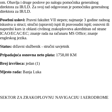
om. Obavlјa i druge poslove po nalogu pomoćnika generalnog
direktora za IR/LD. Za svoj rad odgovoran je pomoćniku generalnog
direktora za IR/LD.
Posebni uslovi:
Pravni fakultet VII stepen; najmanje 3 godine radnog
iskustva u struci; stručni (upravni) ispit ili pravosudni ispit; osnovni ili
napredni kurs iz oblasti civilnog zrakoplovstva akreditiran od strane
ICAO/ECAC/EC; znanje rada na računaru MS Office; znanje
engleskog jezika.
Status:
državni službenik - stručni savjetnik
Pripadajuća osnovna neto plata:
1758,00 KM
Broj izvršioca:
jedan (1)
Mjesto rada:
Banja Luka
SEKTOR ZA ZRAKOPLOVNU NAVIGACIJU I AERODROME