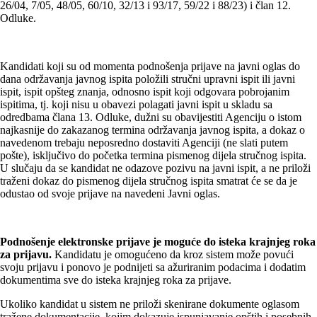
26/04, 7/05, 48/05, 60/10, 32/13 i 93/17, 59/22 i 88/23) i član 12.
Odluke.
Kandidati koji su od momenta podnošenja prijave na javni oglas do
dana održavanja javnog ispita položili stručni upravni ispit ili javni
ispit, ispit opšteg znanja, odnosno ispit koji odgovara pobrojanim
ispitima, tj. koji nisu u obavezi polagati javni ispit u skladu sa
odredbama člana 13. Odluke, dužni su obavijestiti Agenciju o istom
najkasnije do zakazanog termina održavanja javnog ispita, a dokaz o
navedenom trebaju neposredno dostaviti Agenciji (ne slati putem
pošte), isključivo do početka termina pismenog dijela stručnog ispita.
U slučaju da se kandidat ne odazove pozivu na javni ispit, a ne priloži
traženi dokaz do pismenog dijela stručnog ispita smatrat će se da je
odustao od svoje prijave na navedeni Javni oglas.
Podnošenje elektronske prijave je moguće do isteka krajnjeg roka
za prijavu.
Kandidatu je omogućeno da kroz sistem može povući
svoju prijavu i ponovo je podnijeti sa ažuriranim podacima i dodatim
dokumentima sve do isteka krajnjeg roka za prijave.
Ukoliko kandidat u sistem ne priloži skenirane dokumente oglasom
tražene dokumentacije, kojim dokazuje ispunjavanje opštih i posebnih