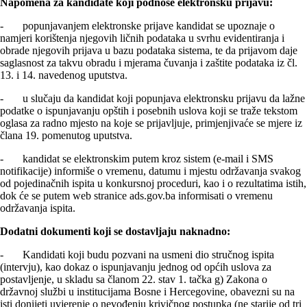
Napomena za kandidate koji podnose elektronsku prijavu:
- popunjavanjem elektronske prijave kandidat se upoznaje o
namjeri korištenja njegovih ličnih podataka u svrhu evidentiranja i
obrade njegovih prijava u bazu podataka sistema, te da prijavom daje
saglasnost za takvu obradu i mjerama čuvanja i zaštite podataka iz čl.
13. i 14. navedenog uputstva.
- u slučaju da kandidat koji popunjava elektronsku prijavu da lažne
podatke o ispunjavanju opštih i posebnih uslova koji se traže tekstom
oglasa za radno mjesto na koje se prijavljuje, primjenjivaće se mjere iz
člana 19. pomenutog uputstva.
- kandidat se elektronskim putem kroz sistem (e-mail i SMS
notifikacije) informiše o vremenu, datumu i mjestu održavanja svakog
od pojedinačnih ispita u konkursnoj proceduri, kao i o rezultatima istih,
dok će se putem web stranice ads.gov.ba informisati o vremenu
održavanja ispita.
Dodatni dokumenti koji se dostavljaju naknadno:
- Kandidati koji budu pozvani na usmeni dio stručnog ispita
(intervju), kao dokaz o ispunjavanju jednog od općih uslova za
postavljenje, u skladu sa članom 22. stav 1. tačka g) Zakona o
državnoj službi u institucijama Bosne i Hercegovine, obavezni su na
isti donijeti uvjerenje o nevođenju krivičnog postupka (ne starije od tri