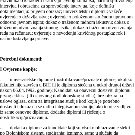
Pravilnika o karakteru i sadržaju javnog konkursa, načinu sprovođenja
intervjua i obrascima za sprovođenje intervjua, koje definišu
dokumentaciju: prijavni obrazac; univerzitetsku diplomu; važeće
uvjerenje o državljanstvu; uvjerenje o položenom stručnom upravnom
odnosno javnom ispitu; dokaz o traženom radnom iskustvu; dokaz o
traženom nivou znanja stranog jezika; dokaz o traženom nivou znanja
rada na računaru; uvjerenje o nevođenju krivičnog postupka; rok i
način dostavljanja prijave.
Potrebni dokumenti:
I Ovjerene kopije:
- univerzitetske diplome (nostrifikovane/priznate diplome, ukoliko
fakultet nije završen u BiH ili je diploma stečena u nekoj drugoj državi
nakon 06.04.1992. godine); Kandidati su obavezni dostaviti diplomu
prvog ciklusa (ili osnovnog dodiplomskog studija), bez obzira na
uslove oglasa, osim za integrisane studije kod kojih je potrebno
dostaviti i dokaz da se radi o integrisanom studiju, ako to nije vidljivo
iz same osnovne diplome, dodatka diplomi ili rješenja o
nostrifikaciji/priznavanju.
- dodatka diplome za kandidate koji su visoko obrazovanje stekli
po Bolonjskom sistemu studiranja; iznimno, samo u slučaju da