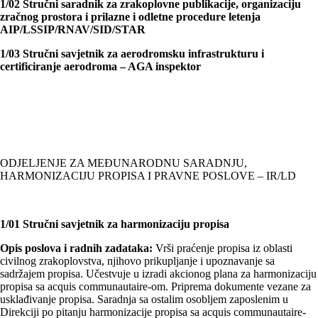
1/02 Stručni saradnik za zrakoplovne publikacije, organizaciju
zračnog prostora i prilazne i odletne procedure letenja
AIP/LSSIP/RNAV/SID/STAR
1/03 Stručni savjetnik za aerodromsku infrastrukturu i
certificiranje aerodroma – AGA inspektor
ODJELJENJE ZA MEĐUNARODNU SARADNJU,
HARMONIZACIJU PROPISA I PRAVNE POSLOVE – IR/LD
1/01 Stručni savjetnik za harmonizaciju propisa
Opis poslova i radnih zadataka:
Vrši praćenje propisa iz oblasti
civilnog zrakoplovstva, njihovo prikuplјanje i upoznavanje sa
sadržajem propisa. Učestvuje u izradi akcionog plana za harmonizaciju
propisa sa acquis communautaire-om. Priprema dokumente vezane za
usklađivanje propisa. Saradnja sa ostalim osoblјem zaposlenim u
Direkciji po pitanju harmonizacije propisa sa acquis communautaire-