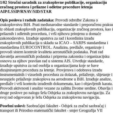
1/02 Stručni saradnik za zrakoplovne publikacije, organizaciju
zračnog prostora i prilazne i odletne procedure letenja
AIP/LSSIP/RNAV/SID/STAR
Opis poslova i radnih zadataka:
Provodi odredbe Zakona o
zrakoplovstvu BiH. Prati međunarodne standarde i preporučenu praksu
iz oblasti zrakoplovnih publikacija, organizacije zračnog prostora, kao i
prilaznih i odletnih procedura, i vrši njihovu primjenu u domaće
zakonodavstvo. Izrađuje uputstva za rad i koordinira izradu
zrakoplovnih publikacija u skladu sa ICAO – SARPS standardima i
standardima EUROCONTROL. Analizira, predlaže, organizuje i
provodi sistem kontrole kvaliteta aeronutičkih podataka. Prati rad
davatelja aeronutičkih podataka i priprema zakonsku i organizacijsku
osnovu za njihov pravilan rad u sistemu AIS. Utvrđuje standarde,
izrađuje uputstva za rad osoblјa u organizacijama koje se bave
dizajniranjem procedura za letenje. Provjerava i odobrava izradu
instrumentalnih i vizuelnih procedura za dolazak, prilaženje, slijetanje i
neuspjelo prilaženje zrakoplova na aerodrome u BiH. Izrađuje analize,
predlaže i vrši kontrolu izrađenih dokumenata, kao i objavlјenih karata.
Provodi aktivnosti i analize vezane za zaštitu životne sredine. Obavlјa i
druge poslove po nalogu šefa Odsjeka za zrakoplovnu navigaciju. Za
svoj rad odgovoran je šefu Odsjeka za zrakoplovnu navigaciju.
Posebni uslovi:
Saobraćajni fakultet - Odsjek za zračni saobraćaj i
transport ili Prirodno-matematički fakultet - smjer Geografija VII