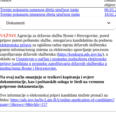
Naslov
Datum
objave
Termin polaganja usmenog dijela stručnog ispita
06.03.
Termin polaganja pismenog dijela stručnog ispita
18.02.
Dokumenti
VAŽNO!
Agencija za državnu službu Bosne i Hercegovine, pored
prijave putem poštanske službe, omogućava kandidatima da podnesu
elektronsku prijavu
za oglašena radna mjesta državnih službenika
putem informacionog sistema za elektronsko upravljanje procesom
zapošljavanja državnih službenika (
https://konkursi.ads.gov.ba/
), u
skladu sa
Uputstvom o načinu i postupku podnošenja elektronske
prijave kandidata u postupku zapošljavanja državnih službenika u
institucijama Bosne i Hercegovine.
Na ovaj način smanjuju se troškovi kopiranja i ovjere
dokumentacije, kao i poštanskih usluga te štedi na vremenu
pripreme dokumentacije.
Sve informacije o elekronskoj prijavi kandidata možete pronaći na
linku:
https://ads.gov.ba/bs-Latn-BA/online-application-of-candidates?
page=1&rows=9&tvIds=157