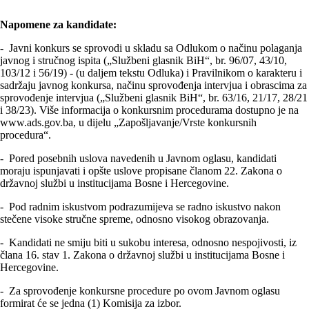
Napomene za kandidate:
- Javni konkurs se sprovodi u skladu sa Odlukom o načinu polaganja
javnog i stručnog ispita („Službeni glasnik BiH“, br. 96/07, 43/10,
103/12 i 56/19) - (u daljem tekstu Odluka) i Pravilnikom o karakteru i
sadržaju javnog konkursa, načinu sprovođenja intervjua i obrascima za
sprovođenje intervjua („Službeni glasnik BiH“, br. 63/16, 21/17, 28/21
i 38/23). Više informacija o konkursnim procedurama dostupno je na
www.ads.gov.ba, u dijelu „Zapošljavanje/Vrste konkursnih
procedura“.
- Pored posebnih uslova navedenih u Javnom oglasu, kandidati
moraju ispunjavati i opšte uslove propisane članom 22. Zakona o
državnoj službi u institucijama Bosne i Hercegovine.
- Pod radnim iskustvom podrazumijeva se radno iskustvo nakon
stečene visoke stručne spreme, odnosno visokog obrazovanja.
- Kandidati ne smiju biti u sukobu interesa, odnosno nespojivosti, iz
člana 16. stav 1. Zakona o državnoj službi u institucijama Bosne i
Hercegovine.
- Za sprovođenje konkursne procedure po ovom Javnom oglasu
formirat će se jedna (1) Komisija za izbor.