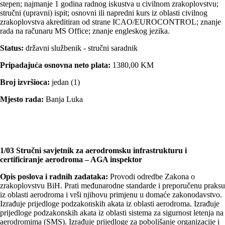
stepen; najmanje 1 godina radnog iskustva u civilnom zrakoplovstvu;
stručni (upravni) ispit; osnovni ili napredni kurs iz oblasti civilnog
zrakoplovstva akreditiran od strane ICAO/EUROCONTROL; znanje
rada na računaru MS Office; znanje engleskog jezika.
Status:
državni službenik - stručni saradnik
Pripadajuća osnovna neto plata:
1380,00 KM
Broj izvršioca:
jedan (1)
Mjesto rada:
Banja Luka
1/03 Stručni savjetnik za aerodromsku infrastrukturu i
certificiranje aerodroma – AGA inspektor
Opis poslova i radnih zadataka:
Provodi odredbe Zakona o
zrakoplovstvu BiH. Prati međunarodne standarde i preporučenu praksu
iz oblasti aerodroma i vrši njihovu primjenu u domaće zakonodavstvo.
Izrađuje prijedloge podzakonskih akata iz oblasti aerodroma. Izrađuje
prijedloge podzakonskih akata iz oblasti sistema za sigurnost letenja na
aerodromima (SMS). Izrađuje prijedloge za pobolјšanje organizacije i