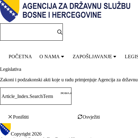
POČETNA
O NAMA
ZAPOŠLJAVANJE
LEGI
Legislativa
Zakoni i podzakonski akti koje u radu primjenjuje Agencija za državn
search
Article_Index.SearchTerm
Poništiti
Osvježiti
Copyright 2026