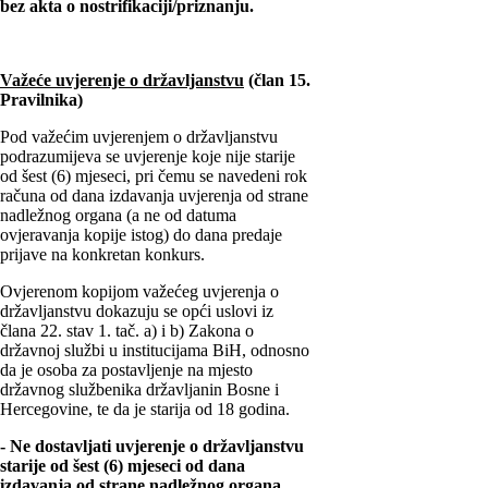
bez akta o nostrifikaciji/priznanju.
Važeće uvjerenje o državljanstvu
(član 15.
Pravilnika)
Pod važećim uvjerenjem o državljanstvu
podrazumijeva se uvjerenje koje nije starije
od šest (6) mjeseci, pri čemu se navedeni rok
računa od dana izdavanja uvjerenja od strane
nadležnog organa (a ne od datuma
ovjeravanja kopije istog) do dana predaje
prijave na konkretan konkurs.
Ovjerenom kopijom važećeg uvjerenja o
državljanstvu dokazuju se opći uslovi iz
člana 22. stav 1. tač. a) i b) Zakona o
državnoj službi u institucijama BiH, odnosno
da je osoba za postavljenje na mjesto
državnog službenika državljanin Bosne i
Hercegovine, te da je starija od 18 godina.
- Ne dostavljati uvjerenje o državljanstvu
starije od šest (6) mjeseci od dana
izdavanja od strane nadležnog organa,