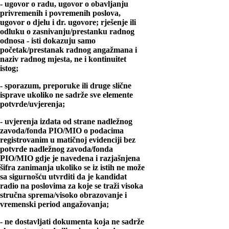
- ugovor o radu, ugovor o obavljanju
privremenih i povremenih poslova,
ugovor o djelu i dr. ugovore; rješenje ili
odluku o zasnivanju/prestanku radnog
odnosa - isti dokazuju samo
početak/prestanak radnog angažmana i
naziv radnog mjesta, ne i kontinuitet
istog;
- sporazum, preporuke ili druge slične
isprave ukoliko ne sadrže sve elemente
potvrde/uvjerenja;
- uvjerenja izdata od strane nadležnog
zavoda/fonda PIO/MIO o podacima
registrovanim u matičnoj evidenciji bez
potvrde nadležnog zavoda/fonda
PIO/MIO gdje je navedena i razjašnjena
šifra zanimanja ukoliko se iz istih ne može
sa sigurnošću utvrditi da je kandidat
radio na poslovima za koje se traži visoka
stručna sprema/visoko obrazovanje i
vremenski period angažovanja;
- ne dostavljati dokumenta koja ne sadrže