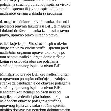
polaganja stručnog upravnog ispita za visoku
stručnu spremu ili javnog ispita odlukom
nadležnog organa u skladu sa propisima;
d. magistri i doktori pravnih nauka, docenti i
profesori pravnih fakulteta u BiH, te magistri
i doktori društvenih nauka iz oblasti ustavno
pravo, upravno pravo ili radno pravo;
e. lice koje je položilo stručni ispit u okviru
druge struke za visoku stručnu spremu pred
nadležnim organom uprave, ukoliko je po
tom osnovu nadležni organ donio rješenje
kojim se oslobađa obaveze polaganja
stručnog upravnog ispita na nivou BiH.
Ministarstvo pravde BiH kao nadležni organ,
u upravnom postupku odlučuje po zahtjevu
stranke za oslobađanje od obaveze polaganja
stručnog upravnog ispita na nivou BiH.
Kandidati koji nemaju položen neki od
naprijed navedenih ispita (odnosno koji nisu
oslobođeni obaveze polaganja stručnog
upravnog ispita za visoku stručnu spremu,
ukoliko dostave svu potrebnu dokumentaciju