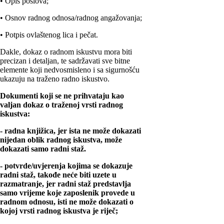
• Opis poslova;
• Osnov radnog odnosa/radnog angažovanja;
• Potpis ovlaštenog lica i pečat.
Dakle, dokaz o radnom iskustvu mora biti
precizan i detaljan, te sadržavati sve bitne
elemente koji nedvosmisleno i sa sigurnošću
ukazuju na traženo radno iskustvo.
Dokumenti koji se ne prihvataju kao
valjan dokaz o traženoj vrsti radnog
iskustva:
- radna knjižica, jer ista ne može dokazati
nijedan oblik radnog iskustva, može
dokazati samo radni staž.
- potvrde/uvjerenja kojima se dokazuje
radni staž, takođe neće biti uzete u
razmatranje, jer radni staž predstavlja
samo vrijeme koje zaposlenik provede u
radnom odnosu, isti ne može dokazati o
kojoj vrsti radnog iskustva je riječ;