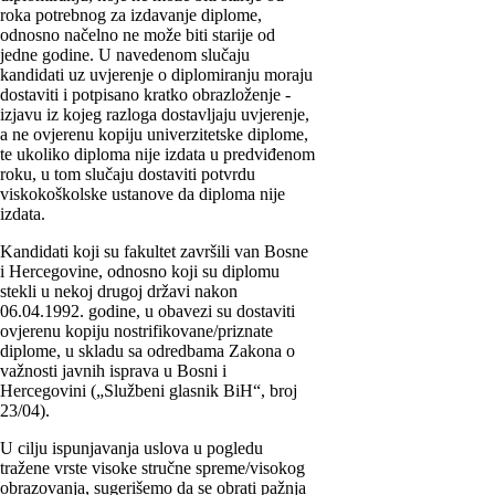
roka potrebnog za izdavanje diplome,
odnosno načelno ne može biti starije od
jedne godine. U navedenom slučaju
kandidati uz uvjerenje o diplomiranju moraju
dostaviti i potpisano kratko obrazloženje -
izjavu iz kojeg razloga dostavljaju uvjerenje,
a ne ovjerenu kopiju univerzitetske diplome,
te ukoliko diploma nije izdata u predviđenom
roku, u tom slučaju dostaviti potvrdu
viskokoškolske ustanove da diploma nije
izdata.
Kandidati koji su fakultet završili van Bosne
i Hercegovine, odnosno koji su diplomu
stekli u nekoj drugoj državi nakon
06.04.1992. godine, u obavezi su dostaviti
ovjerenu kopiju nostrifikovane/priznate
diplome, u skladu sa odredbama Zakona o
važnosti javnih isprava u Bosni i
Hercegovini („Službeni glasnik BiH“, broj
23/04).
U cilju ispunjavanja uslova u pogledu
tražene vrste visoke stručne spreme/visokog
obrazovanja, sugerišemo da se obrati pažnja