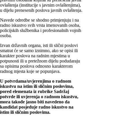
ovlaštenja (institucije s javnim ovlaštenjima),
u dijelu prenesenih poslova javnih ovlaštenja.
Navede odredbe se shodno primjenjuju i na
radno iskustvo svih vrsta imenovanih osoba,
policijskih službenika i profesionalnih vojnih
osoba.
Izvan državnih organa, isti ili slični poslovi
smatrat će se samo iznimno, ako se opisi ili
karakter poslova na radnim mjestima u
potpunosti ili u pretežnom dijelu podudaraju
sa opisima poslova odnosno karakterom
radnog mjesta koje se popunjava.
U potvrdama/uvjerenjima o radnom
iskustvu na istim ili sličnim poslovima,
pored elemenata iz rubrike Sadržaj
potvrde ili uvjerenja o radnom iskustvu,
mora takođe jasno biti navedeno da
kandidat posjeduje radno iskustvo na
istim ili sličnim poslovima.