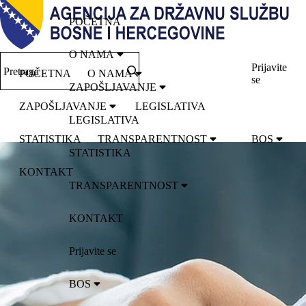
POČETNA
O NAMA
Prijavite
Pretraga
POČETNA
O NAMA
se
ZAPOŠLJAVANJE
ZAPOŠLJAVANJE
LEGISLATIVA
LEGISLATIVA
STATISTIKA
TRANSPARENTNOST
BOS
STATISTIKA
KONTAKT
TRANSPARENTNOST
KONTAKT
Prijavite se
BOS