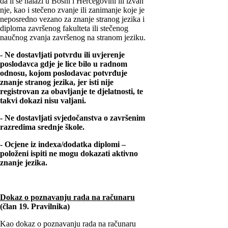
da li se nalazi u Bosni i Hercegovini ili izvan
nje, kao i stečeno zvanje ili zanimanje koje je
neposredno vezano za znanje stranog jezika i
diploma završenog fakulteta ili stečenog
naučnog zvanja završenog na stranom jeziku.
- Ne dostavljati potvrdu ili uvjerenje
poslodavca gdje je lice bilo u radnom
odnosu, kojom poslodavac potvrđuje
znanje stranog jezika, jer isti nije
registrovan za obavljanje te djelatnosti, te
takvi dokazi nisu valjani.
- Ne dostavljati svjedočanstva o završenim
razredima srednje škole.
- Ocjene iz indexa/dodatka diplomi –
položeni ispiti ne mogu dokazati aktivno
znanje jezika.
Dokaz o poznavanju rada na računaru
(član 19. Pravilnika)
Kao dokaz o poznavanju rada na računaru