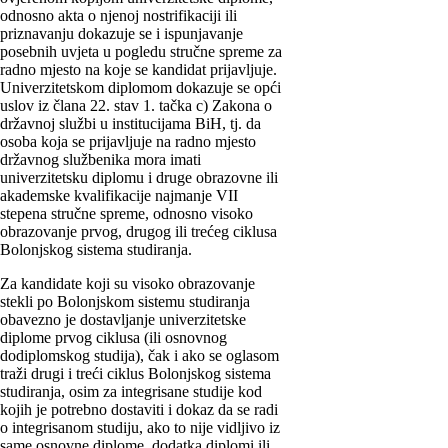
odnosno akta o njenoj nostrifikaciji ili
priznavanju dokazuje se i ispunjavanje
posebnih uvjeta u pogledu stručne spreme za
radno mjesto na koje se kandidat prijavljuje.
Univerzitetskom diplomom dokazuje se opći
uslov iz člana 22. stav 1. tačka c) Zakona o
državnoj službi u institucijama BiH, tj. da
osoba koja se prijavljuje na radno mjesto
državnog službenika mora imati
univerzitetsku diplomu i druge obrazovne ili
akademske kvalifikacije najmanje VII
stepena stručne spreme, odnosno visoko
obrazovanje prvog, drugog ili trećeg ciklusa
Bolonjskog sistema studiranja.
Za kandidate koji su visoko obrazovanje
stekli po Bolonjskom sistemu studiranja
obavezno je dostavljanje univerzitetske
diplome prvog ciklusa (ili osnovnog
dodiplomskog studija), čak i ako se oglasom
traži drugi i treći ciklus Bolonjskog sistema
studiranja, osim za integrisane studije kod
kojih je potrebno dostaviti i dokaz da se radi
o integrisanom studiju, ako to nije vidljivo iz
same osnovne diplome, dodatka diplomi ili