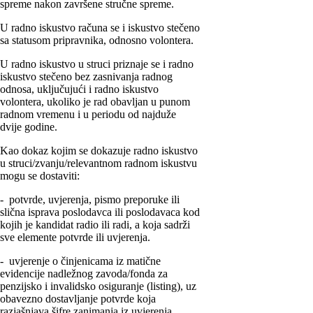
spreme nakon završene stručne spreme.
U radno iskustvo računa se i iskustvo stečeno
sa statusom pripravnika, odnosno volontera.
U radno iskustvo u struci priznaje se i radno
iskustvo stečeno bez zasnivanja radnog
odnosa, uključujući i radno iskustvo
volontera, ukoliko je rad obavljan u punom
radnom vremenu i u periodu od najduže
dvije godine.
Kao dokaz kojim se dokazuje radno iskustvo
u struci/zvanju/relevantnom radnom iskustvu
mogu se dostaviti:
- potvrde, uvjerenja, pismo preporuke ili
slična isprava poslodavca ili poslodavaca kod
kojih je kandidat radio ili radi, a koja sadrži
sve elemente potvrde ili uvjerenja.
- uvjerenje o činjenicama iz matične
evidencije nadležnog zavoda/fonda za
penzijsko i invalidsko osiguranje (listing), uz
obavezno dostavljanje potvrde koja
razjašnjava šifre zanimanja iz uvjerenja