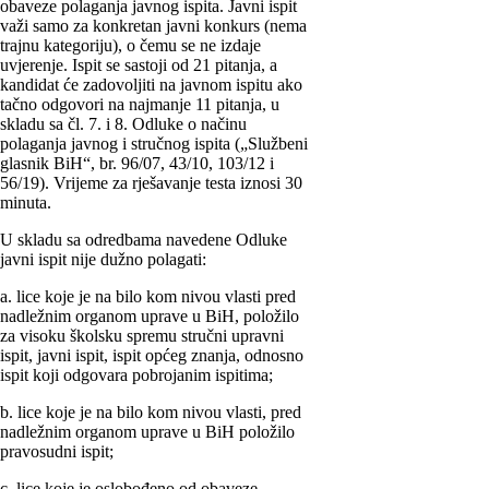
obaveze polaganja javnog ispita. Javni ispit
važi samo za konkretan javni konkurs (nema
trajnu kategoriju), o čemu se ne izdaje
uvjerenje. Ispit se sastoji od 21 pitanja, a
kandidat će zadovoljiti na javnom ispitu ako
tačno odgovori na najmanje 11 pitanja, u
skladu sa čl. 7. i 8. Odluke o načinu
polaganja javnog i stručnog ispita („Službeni
glasnik BiH“, br. 96/07, 43/10, 103/12 i
56/19). Vrijeme za rješavanje testa iznosi 30
minuta.
U skladu sa odredbama navedene Odluke
javni ispit nije dužno polagati:
a. lice koje je na bilo kom nivou vlasti pred
nadležnim organom uprave u BiH, položilo
za visoku školsku spremu stručni upravni
ispit, javni ispit, ispit općeg znanja, odnosno
ispit koji odgovara pobrojanim ispitima;
b. lice koje je na bilo kom nivou vlasti, pred
nadležnim organom uprave u BiH položilo
pravosudni ispit;
c. lice koje je oslobođeno od obaveze