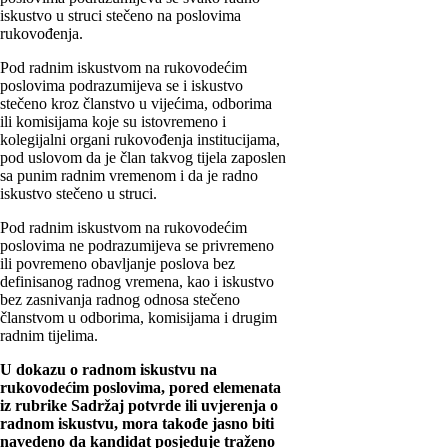
iskustvo u struci stečeno na poslovima
rukovođenja.
Pod radnim iskustvom na rukovodećim
poslovima podrazumijeva se i iskustvo
stečeno kroz članstvo u vijećima, odborima
ili komisijama koje su istovremeno i
kolegijalni organi rukovođenja institucijama,
pod uslovom da je član takvog tijela zaposlen
sa punim radnim vremenom i da je radno
iskustvo stečeno u struci.
Pod radnim iskustvom na rukovodećim
poslovima ne podrazumijeva se privremeno
ili povremeno obavljanje poslova bez
definisanog radnog vremena, kao i iskustvo
bez zasnivanja radnog odnosa stečeno
članstvom u odborima, komisijama i drugim
radnim tijelima.
U dokazu o radnom iskustvu na
rukovodećim poslovima, pored elemenata
iz rubrike Sadržaj potvrde ili uvjerenja o
radnom iskustvu, mora takođe jasno biti
navedeno da kandidat posjeduje traženo