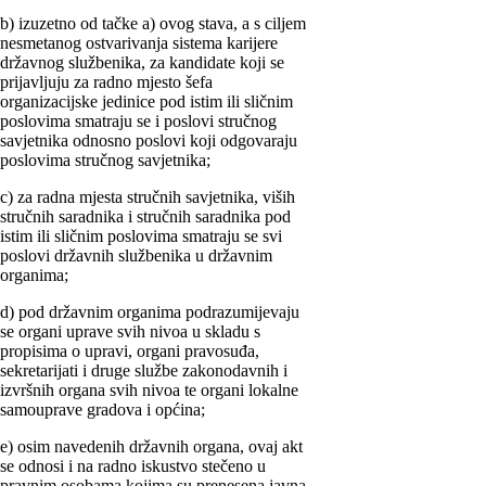
b) izuzetno od tačke a) ovog stava, a s ciljem
nesmetanog ostvarivanja sistema karijere
državnog službenika, za kandidate koji se
prijavljuju za radno mjesto šefa
organizacijske jedinice pod istim ili sličnim
poslovima smatraju se i poslovi stručnog
savjetnika odnosno poslovi koji odgovaraju
poslovima stručnog savjetnika;
c) za radna mjesta stručnih savjetnika, viših
stručnih saradnika i stručnih saradnika pod
istim ili sličnim poslovima smatraju se svi
poslovi državnih službenika u državnim
organima;
d) pod državnim organima podrazumijevaju
se organi uprave svih nivoa u skladu s
propisima o upravi, organi pravosuđa,
sekretarijati i druge službe zakonodavnih i
izvršnih organa svih nivoa te organi lokalne
samouprave gradova i općina;
e) osim navedenih državnih organa, ovaj akt
se odnosi i na radno iskustvo stečeno u
pravnim osobama kojima su prenesena javna