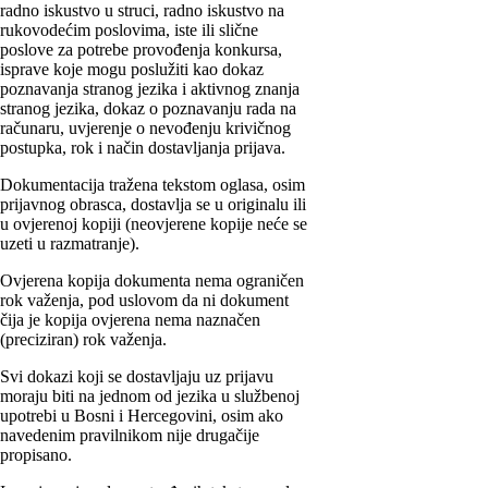
radno iskustvo u struci, radno iskustvo na
rukovodećim poslovima, iste ili slične
poslove za potrebe provođenja konkursa,
isprave koje mogu poslužiti kao dokaz
poznavanja stranog jezika i aktivnog znanja
stranog jezika, dokaz o poznavanju rada na
računaru, uvjerenje o nevođenju krivičnog
postupka, rok i način dostavljanja prijava.
Dokumentacija tražena tekstom oglasa, osim
prijavnog obrasca, dostavlja se u originalu ili
u ovjerenoj kopiji (neovjerene kopije neće se
uzeti u razmatranje).
Ovjerena kopija dokumenta nema ograničen
rok važenja, pod uslovom da ni dokument
čija je kopija ovjerena nema naznačen
(preciziran) rok važenja.
Svi dokazi koji se dostavljaju uz prijavu
moraju biti na jednom od jezika u službenoj
upotrebi u Bosni i Hercegovini, osim ako
navedenim pravilnikom nije drugačije
propisano.