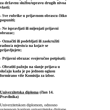
za državnu službu/upravu drugih nivoa
vlasti;
- Sve rubrike u prijavnom obrascu čitko
popuniti;
- Ne ispravljati ili mijenjati prijavni
obrazac;
- Označiti ili podebljati ili zaokružiti
radno/a mjesto/a na koja/e se
prijavljujete;
- Prijavni obrazac svojeručno potpisati;
- Obratiti pažnju na slanje prijava u
slučaju kada je po jednom oglasu
formirano više Komisija za izbor.
Univerzitetska diploma
(član 14.
Pravilnika)
Univerzitetskom diplomom, odnosno
ovjerenom kopijom univerzitetske diplome,