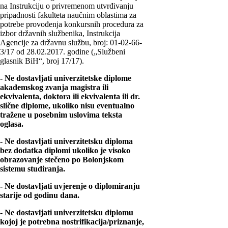
na Instrukciju o privremenom utvrđivanju
pripadnosti fakulteta naučnim oblastima za
potrebe provođenja konkursnih procedura za
izbor državnih službenika, Instrukcija
Agencije za državnu službu, broj: 01-02-66-
3/17 od 28.02.2017. godine („Službeni
glasnik BiH“, broj 17/17).
- Ne dostavljati univerzitetske diplome
akademskog zvanja magistra ili
ekvivalenta, doktora ili ekvivalenta ili dr.
slične diplome, ukoliko nisu eventualno
tražene u posebnim uslovima teksta
oglasa.
- Ne dostavljati univerzitetsku diploma
bez dodatka diplomi ukoliko je visoko
obrazovanje stečeno po Bolonjskom
sistemu studiranja.
- Ne dostavljati uvjerenje o diplomiranju
starije od godinu dana.
- Ne dostavljati univerzitetsku diplomu
kojoj je potrebna nostrifikacija/priznanje,