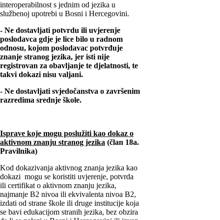
interoperabilnost s jednim od jezika u
službenoj upotrebi u Bosni i Hercegovini.
- Ne dostavljati potvrdu ili uvjerenje
poslodavca gdje je lice bilo u radnom
odnosu, kojom poslodavac potvrđuje
znanje stranog jezika, jer isti nije
registrovan za obavljanje te djelatnosti, te
takvi dokazi nisu valjani.
- Ne dostavljati svjedočanstva o završenim
razredima srednje škole.
Isprave koje mogu poslužiti kao dokaz o
aktivnom znanju stranog jezika
(član 18a.
Pravilnika)
Kod dokazivanja aktivnog znanja jezika kao
dokazi mogu se koristiti uvjerenje, potvrda
ili certifikat o aktivnom znanju jezika,
najmanje B2 nivoa ili ekvivalenta nivoa B2,
izdati od strane škole ili druge institucije koja
se bavi edukacijom stranih jezika, bez obzira