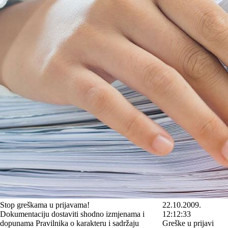
Stop greškama u prijavama!
22.10.2009.
Dokumentaciju dostaviti shodno izmjenama i
12:12:33
dopunama Pravilnika o karakteru i sadržaju
Greške u prijavi