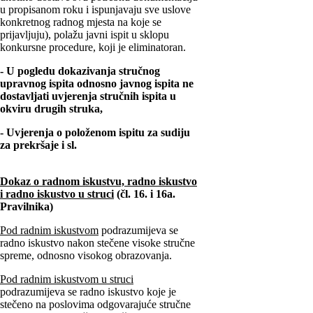
u propisanom roku i ispunjavaju sve uslove
konkretnog radnog mjesta na koje se
prijavljuju), polažu javni ispit u sklopu
konkursne procedure, koji je eliminatoran.
- U pogledu dokazivanja stručnog
upravnog ispita odnosno javnog ispita ne
dostavljati uvjerenja stručnih ispita u
okviru drugih struka,
- Uvjerenja o položenom ispitu za sudiju
za prekršaje i sl.
Dokaz o radnom iskustvu, radno iskustvo
i radno iskustvo u struci
(čl. 16. i 16a.
Pravilnika)
Pod radnim iskustvom
podrazumijeva se
radno iskustvo nakon stečene visoke stručne
spreme, odnosno visokog obrazovanja.
Pod radnim iskustvom u struci
podrazumijeva se radno iskustvo koje je
stečeno na poslovima odgovarajuće stručne