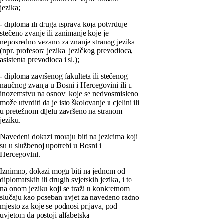
jezika;
- diploma ili druga isprava koja potvrđuje
stečeno zvanje ili zanimanje koje je
neposredno vezano za znanje stranog jezika
(npr. profesora jezika, jezičkog prevodioca,
asistenta prevodioca i sl.);
- diploma završenog fakulteta ili stečenog
naučnog zvanja u Bosni i Hercegovini ili u
inozemstvu na osnovi koje se nedvosmisleno
može utvrditi da je isto školovanje u cjelini ili
u pretežnom dijelu završeno na stranom
jeziku.
Navedeni dokazi moraju biti na jezicima koji
su u službenoj upotrebi u Bosni i
Hercegovini.
Iznimno, dokazi mogu biti na jednom od
diplomatskih ili drugih svjetskih jezika, i to
na onom jeziku koji se traži u konkretnom
slučaju kao poseban uvjet za navedeno radno
mjesto za koje se podnosi prijava, pod
uvjetom da postoji alfabetska