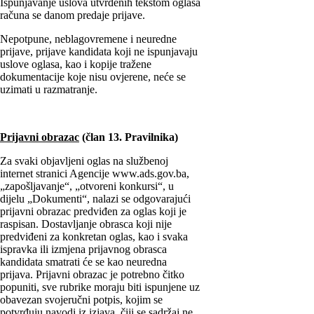
Ispunjavanje uslova utvrđenih tekstom oglasa
računa se danom predaje prijave.
Nepotpune, neblagovremene i neuredne
prijave, prijave kandidata koji ne ispunjavaju
uslove oglasa, kao i kopije tražene
dokumentacije koje nisu ovjerene, neće se
uzimati u razmatranje.
Prijavni obrazac
(član 13. Pravilnika)
Za svaki objavljeni oglas na službenoj
internet stranici Agencije www.ads.gov.ba,
„zapošljavanje“, „otvoreni konkursi“, u
dijelu „Dokumenti“, nalazi se odgovarajući
prijavni obrazac predviđen za oglas koji je
raspisan. Dostavljanje obrasca koji nije
predviđeni za konkretan oglas, kao i svaka
ispravka ili izmjena prijavnog obrasca
kandidata smatrati će se kao neuredna
prijava. Prijavni obrazac je potrebno čitko
popuniti, sve rubrike moraju biti ispunjene uz
obavezan svojeručni potpis, kojim se
potvrđuju navodi iz izjava, čiji se sadržaj ne