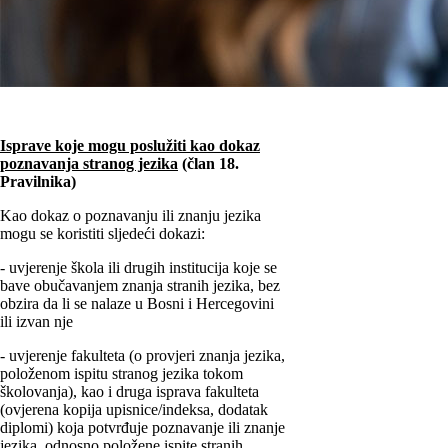
Isprave koje mogu poslužiti kao dokaz
poznavanja stranog jezika
(član 18.
Pravilnika)
Kao dokaz o poznavanju ili znanju jezika
mogu se koristiti sljedeći dokazi:
- uvjerenje škola ili drugih institucija koje se
bave obučavanjem znanja stranih jezika, bez
obzira da li se nalaze u Bosni i Hercegovini
ili izvan nje
- uvjerenje fakulteta (o provjeri znanja jezika,
položenom ispitu stranog jezika tokom
školovanja), kao i druga isprava fakulteta
(ovjerena kopija upisnice/indeksa, dodatak
diplomi) koja potvrđuje poznavanje ili znanje
jezika, odnosno položene ispite stranih