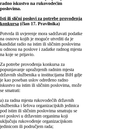
radno iskustvo na rukovodećim
poslovima.
Isti ili slični poslovi za potrebe provođenja
konkursa
(član 17. Pravilnika)
Potvrda ili uvjerenje mora sadržavati podatke
na osnovu kojih je moguće utvrditi da je
kandidat radio na istim ili sličnim poslovima
u odnosu na poslove i zadatke radnog mjesta
na koje se prijavio.
Za potrebe provođenja konkursa za
popunjavanje upražnjenih radnim mjesta
državnih službenika u institucijama BiH gdje
je kao poseban uslov određeno radno
iskustvo na istim ili sličnim poslovima, može
se smatrati:
a) za radna mjesta rukovodećih državnih
službenika i šefova organizacijskih jedinica
pod istim ili sličnim poslovima smatraju se
svi poslovi u državnim organima koji
uključuju rukovođenje organizacijskom
jedinicom ili područjem rada;