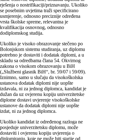
rješenja o nostrifikaciji/priznavanju. Ukoliko
se posebnim uvjetima traži specificirano
usmjerenje, odnosno preciznije određena
vrsta školske spreme, relevantna je
kvalifikacija osnovnog, odnosno
dodiplomskog studija.
Ukoliko je visoko obrazovanje stečeno po
Bolonjskom sistemu studiranja, uz diplomu
potrebno je dostaviti i dodatak diplomi, a u
skladu sa odredbama člana 54. Okvirnog
zakona o visokom obrazovanju u BiH
(„Službeni glasnik BiH“, br. 59/07 i 59/09).
Iznimno, samo u slučaju da visokoškolska
ustanova dodatak diplomi nije uopšte
izdavala, ni za jednog diplomca, kandidat je
dužan da uz ovjerenu kopiju univerzitetske
diplome dostavi uvjerenje visokoškolske
ustanove da dodatak diplomi nije uopšte
izdat, ni za jednog diplomca.
Ukoliko kandidat iz određenog razloga ne
posjeduje univerzitetsku diplomu, može
dostaviti i ovjerenu kopiju uvjerenja o
diplomiranju, koje ne može biti starije od