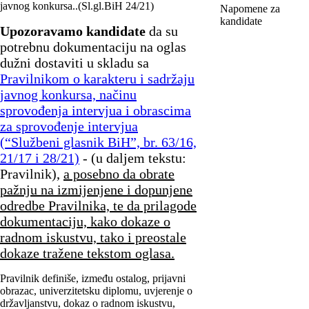
javnog konkursa..(Sl.gl.BiH 24/21)
Napomene za
kandidate
Upozoravamo kandidate
da su
potrebnu dokumentaciju na oglas
dužni dostaviti u skladu sa
Pravilnikom o karakteru i sadržaju
javnog konkursa, načinu
sprovođenja intervjua i obrascima
za sprovođenje intervjua
(“Službeni glasnik BiH”, br. 63/16,
21/17 i 28/21)
- (u daljem tekstu:
Pravilnik),
a posebno da obrate
pažnju na izmijenjene i dopunjene
odredbe Pravilnika, te da prilagode
dokumentaciju, kako dokaze o
radnom iskustvu, tako i preostale
dokaze tražene tekstom oglasa.
Pravilnik definiše, između ostalog, prijavni
obrazac, univerzitetsku diplomu, uvjerenje o
državljanstvu, dokaz o radnom iskustvu,