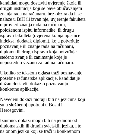
kandidati mogu dostaviti uvjerenje škola ili
drugih institucija koji se bave obučavanjem
znanja rada na računaru, bez obzira da li se
nalaze u BiH ili izvan nje, uvjerenje fakulteta
o provjeri znanja rada na računaru,
položenom ispitu informatike, ili drugu
ispravu fakulteta (ovjerena kopija upisnice –
indeksa, dodatak diplomi), koja potvrđuje
poznavanje ili znanje rada na računaru,
diplomu ili drugu ispravu koja potvrđuje
stečeno zvanje ili zanimanje koje je
neposredno vezano za rad na računaru.
Ukoliko se tekstom oglasa traži poznavanje
posebne računarske aplikacije, kandidat je
dužan dostaviti dokaz o poznavanju
konkretne aplikacije.
Navedeni dokazi moraju biti na jezicima koji
su u službenoj upotrebi u Bosni i
Hercegovini.
Iznimno, dokazi mogu biti na jednom od
diplomatskih ili drugih svjetskih jezika, i to
na onom jeziku koji se traži u konkretnom