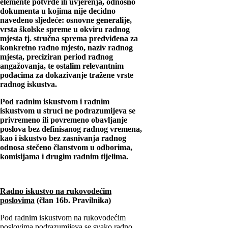
elemente potvrde ili uvjerenja, odnosno
dokumenta u kojima nije decidno
navedeno sljedeće: osnovne generalije,
vrsta školske spreme u okviru radnog
mjesta tj. stručna sprema predviđena za
konkretno radno mjesto, naziv radnog
mjesta, preciziran period radnog
angažovanja, te ostalim relevantnim
podacima za dokazivanje tražene vrste
radnog iskustva.
Pod radnim iskustvom i radnim
iskustvom u struci ne podrazumijeva se
privremeno ili povremeno obavljanje
poslova bez definisanog radnog vremena,
kao i iskustvo bez zasnivanja radnog
odnosa stečeno članstvom u odborima,
komisijama i drugim radnim tijelima.
Radno iskustvo na rukovodećim
poslovima
(član 16b. Pravilnika)
Pod radnim iskustvom na rukovodećim
poslovima podrazumijeva se svako radno