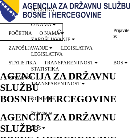
POČETNA
O NAMA
Prijavite
POČETNA
O NAMA
se
ZAPOŠLJAVANJE
ZAPOŠLJAVANJE
LEGISLATIVA
LEGISLATIVA
STATISTIKA
TRANSPARENTNOST
BOS
STATISTIKA
AGENCIJA ZA DRŽAVNU
KONTAKT
TRANSPARENTNOST
SLUŽBU
BOSNE I HERCEGOVINE
KONTAKT
Prijavite se
AGENCIJA ZA DRŽAVNU
SLUŽBU
BOS