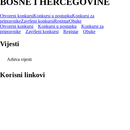
BOSNE I HERCEGOVINE
Otvoreni konkursi
Konkursi u postupku
Konkursi za
pripravnike
Završeni konkursi
Registar
Obuke
Otvoreni konkursi
Konkursi u postupku
Konkursi za
pripravnike
Završeni konkursi
Registar
Obuke
Vijesti
Arhiva vijesti
Korisni linkovi