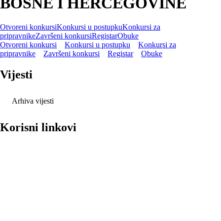
BOSNE I HERCEGOVINE
Otvoreni konkursi
Konkursi u postupku
Konkursi za
pripravnike
Završeni konkursi
Registar
Obuke
Otvoreni konkursi
Konkursi u postupku
Konkursi za
pripravnike
Završeni konkursi
Registar
Obuke
Vijesti
Arhiva vijesti
Korisni linkovi