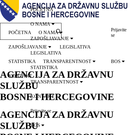
POČETNA
O NAMA
Prijavite
POČETNA
O NAMA
se
ZAPOŠLJAVANJE
ZAPOŠLJAVANJE
LEGISLATIVA
LEGISLATIVA
STATISTIKA
TRANSPARENTNOST
BOS
STATISTIKA
AGENCIJA ZA DRŽAVNU
KONTAKT
TRANSPARENTNOST
SLUŽBU
BOSNE I HERCEGOVINE
KONTAKT
Prijavite se
AGENCIJA ZA DRŽAVNU
SLUŽBU
BOS