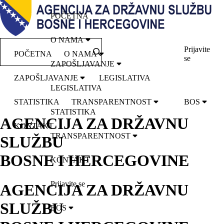
POČETNA
O NAMA
Prijavite
POČETNA
O NAMA
se
ZAPOŠLJAVANJE
ZAPOŠLJAVANJE
LEGISLATIVA
LEGISLATIVA
STATISTIKA
TRANSPARENTNOST
BOS
STATISTIKA
AGENCIJA ZA DRŽAVNU
KONTAKT
TRANSPARENTNOST
SLUŽBU
BOSNE I HERCEGOVINE
KONTAKT
Prijavite se
AGENCIJA ZA DRŽAVNU
SLUŽBU
BOS