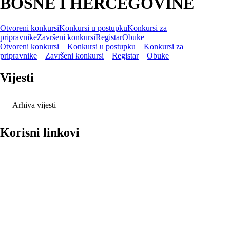
BOSNE I HERCEGOVINE
Otvoreni konkursi
Konkursi u postupku
Konkursi za
pripravnike
Završeni konkursi
Registar
Obuke
Otvoreni konkursi
Konkursi u postupku
Konkursi za
pripravnike
Završeni konkursi
Registar
Obuke
Vijesti
Arhiva vijesti
Korisni linkovi